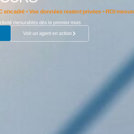
C
encadré
•
Vos
données
restent
privées
•
ROI
mesur
tivité
mesurables
dès
le
premier
mois
Voir un agent en action