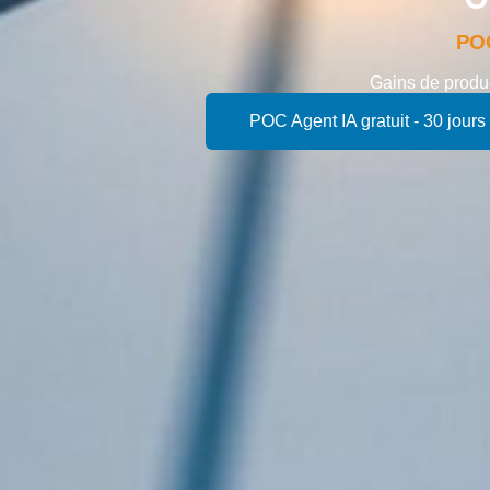
PO
Gains
de
produc
POC Agent IA gratuit - 30 jours