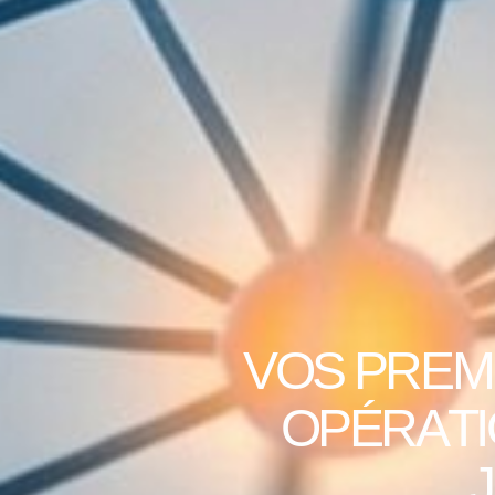
V
O
S
P
R
E
M
O
P
É
R
A
T
I
J