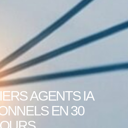
I
E
R
S
A
G
E
N
T
S
I
A
O
N
N
E
L
S
E
N
3
0
O
U
R
S